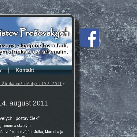
y
Kontakt
a Široká veža Motyka 19.8. 2011
»
4. august 2011
velých „postavičiek“
rogramom a skvelým
 veľmi motivújúci. Julka, Marcel a ja