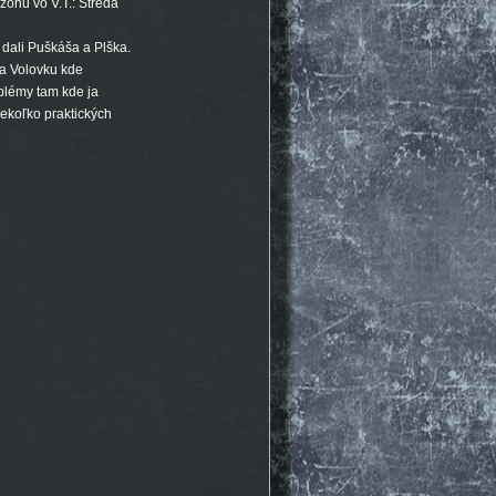
ezónu vo V.T.: Streda
 dali Puškáša a Plška.
na Volovku kde
blémy tam kde ja
iekoľko praktických