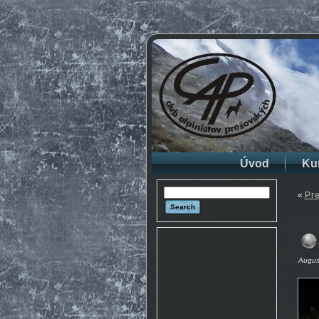
Úvod
Ku
«
Pre
August