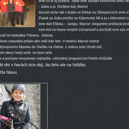
sme čo to aj poliezli. Takto sme zahájili tohoročnú letnú s
- Julka a ja
Dieškov kút, Marcel
dorazil večer tak v trojke vo švrtok na Ošarpancoch sme si
Piatok sa Julka prešla na Kôprovský štít a ja s Marcelom 
sme dali Eštoka – Janigu. Marcel elegantne preliezal pro
som bol na hrane svojich schopností a pochytil som zas n
ostí od metodika Trénera.
Sobota
ikam nepustila pršalo ako celé toto leto. V nedeľu Marcel zobral
bývajúceho Mareka do Diešku na Ostrve, s Julkou sme chceli dať
om steny ľavej veže
no bolo veľa
v a počasie nevyzeralo najlepšie, náhradný program bol Pavlín-Kráčalík.
lé dni v horách síce doj…bu telo ale na totálku
44
tia hlavu.