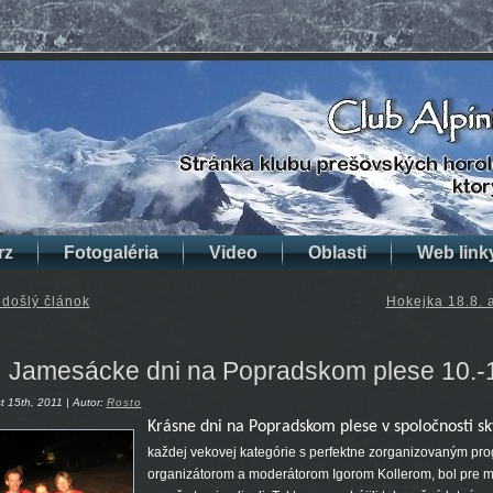
rz
Fotogaléria
Video
Oblasti
Web link
došlý článok
Hokejka 18.8. 
Jamesácke dni na Popradskom plese 10.-1
 15th, 2011 | Autor:
Rosto
Krásne dni na Popradskom plese v spoločnosti sk
každej vekovej kategórie s perfektne zorganizovaným p
organizátorom a moderátorom Igorom Kollerom, bol pre mňa