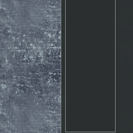
Rosto
17.10. 2015 10:07
http://www.emontana.cz/radost-
z-lezeni/
Chemik
27.7. 2015 11:02
Pekna prechadzka cestou
The Nose http://goo.gl/IlpOcw
matejik
5.5. 2015 16:46
tak este raz http://lnk.sk/xPv