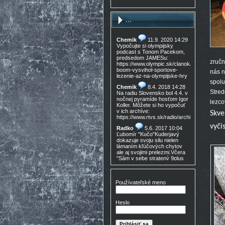
...
Chemik
11.9. 2020 14:29
Vypočujte si olympijsky
podcast s Tonom Pacekom,
predsedom JAMESu:
zručn
https://www.olympic.sk/clanok/celosvetovy-
boom-vysvihol-sportove-
nás n
lezenie-az-na-olympijske-hry
spolu
Chemik
8.4. 2018 14:28
Stred
Na radiu Slovensko bol 4.4. v
nočnej pyramíde hosťom Igor
lezco
Koller. Môžete si ho vypočuť
v ich archíve:
Skve
https://www.rtvs.sk/radio/archiv/11436/9021
vyčis
Radko
5.6. 2017 10:04
Ľubomír "Kučo"Kuderjavý
dokazuje svoju silu nielen
lámaním kľúčových chytov
ale aj svojimi prelezmi.Včera
"Sám v sebe stratený 9plus
,!Gratulácia!!!
Don Mateo
16.3. 2017
15:30
Používateľské meno
Nedocenený Prešovský
lezec známy tiež ako Lajoš
Morales predá lezečky, nové
Heslo
v krabici, nepoužité,
Lasportiva Miura VS veľ. 40,
volaj 0905 254 608 cena
zľava nech nejem 90eur