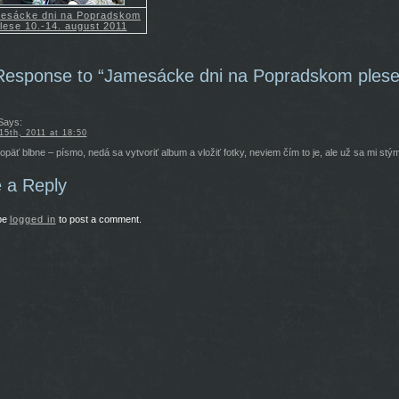
esácke dni na Popradskom
lese 10.-14. august 2011
esponse to “Jamesácke dni na Popradskom plese 
ays:
15th, 2011 at 18:50
opäť blbne – písmo, nedá sa vytvoriť album a vložiť fotky, neviem čím to je, ale už sa mi st
 a Reply
be
logged in
to post a comment.
budu_vyhadzovat_a_pokutovat_ski.html
ove-