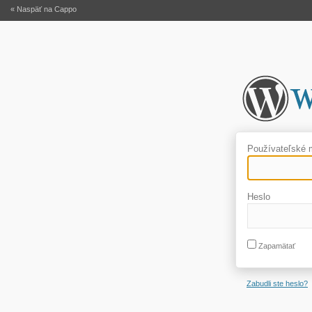
« Naspäť na Cappo
Používateľské
Heslo
Zapamätať
Zabudli ste heslo?