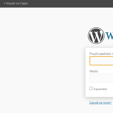
« Naspäť na Cappo
Používateľské
Heslo
Zapamätať
Zabudli ste heslo?