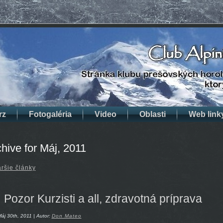
rz
Fotogaléria
Video
Oblasti
Web link
hive for Máj, 2011
aršie články
Pozor Kurzisti a all, zdravotná príprava
áj 30th, 2011 | Autor:
Don Mateo