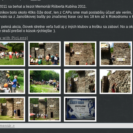
2011 sa behal a liezol Memoriál Róberta Kubína 2011.
níkov bolo okolo 40ks čiže dosť, len z CAPu sme mali poslabšiu účasť ale verím
ovalo sa z Janošikovej bašty po značenej trase cez les 18 km až k Rokodromu v Ko
 pekná akcia, človek stretne veľa ľudí aj z iných klubov a trošku sa zabaví. No a o
 straší prešiel o kúsok rýchlejšie :).
w with PicLens]
mentár »