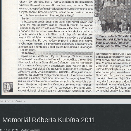
ne komentáre »
Memoriál Róberta Kubína 2011
áj 16th, 2011 | Autor:
jucuju