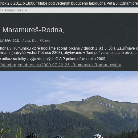
vrtok 2.6.2011 o 18:00 f klube pod vedením budúceho lapiducha Peťa J. Oznam pre z
ne komentáre »
Maramureš-Rodna,
áj 30th, 2011 | Autor:
Don Mateo
horia v Rumunsku ktoré hodláme zdolať bikami v ďnoch 1. až 5. Júla. Zaujímavé
ninami (najvyšší vrchol Petrosu 2303), ubytovanie v “kempe” v stane, lacné pivo, 
je odkaz na fotky z výjazdu prvých C.A.P pokoriteľov z roku 2009.
://alexi.rajce.idnes.cz/2009.07.22-26_Rumunsko-Rodna_cyklo/
44