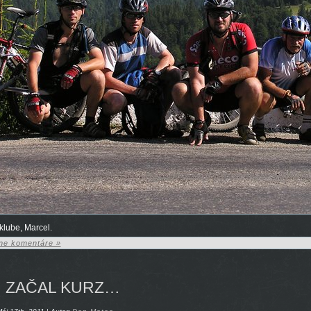
 klube, Marcel.
budu_vyhadzovat_a_pokutovat_ski.html
ne komentáre »
ove-
ZAČAL KURZ…