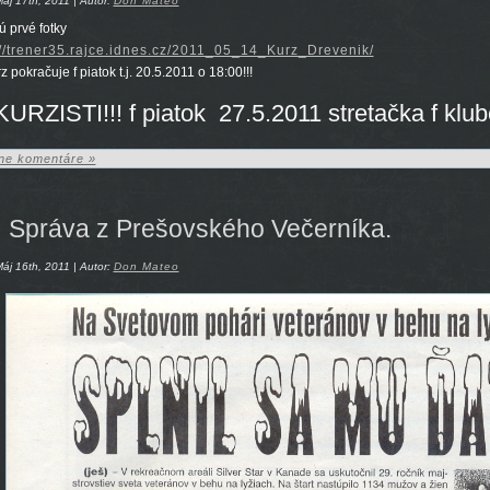
áj 17th, 2011 | Autor:
Don Mateo
ú prvé fotky
://trener35.rajce.idnes.cz/2011_05_14_Kurz_Drevenik/
rz pokračuje f piatok t.j. 20.5.2011 o 18:00!!!
 KURZISTI!!! f piatok 27.5.2011 stretačka f klu
ne komentáre »
Správa z Prešovského Večerníka.
áj 16th, 2011 | Autor:
Don Mateo