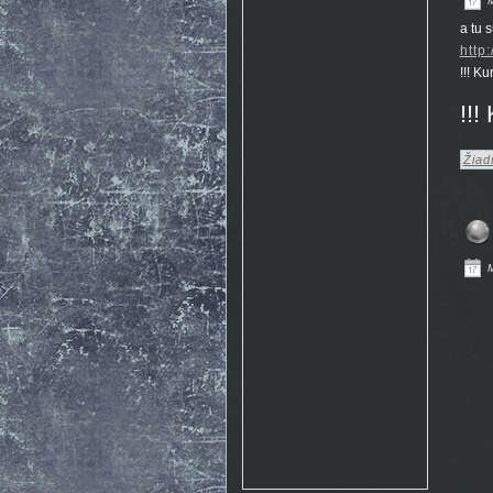
M
Rosto
17.10. 2015 10:07
http://www.emontana.cz/radost-
a tu s
z-lezeni/
http
Chemik
27.7. 2015 11:02
!!! Ku
Pekna prechadzka cestou
The Nose http://goo.gl/IlpOcw
!!!
matejik
5.5. 2015 16:46
tak este raz http://lnk.sk/xPv
Žiad
M