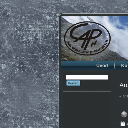
Úvod
Ku
Arc
« St
M