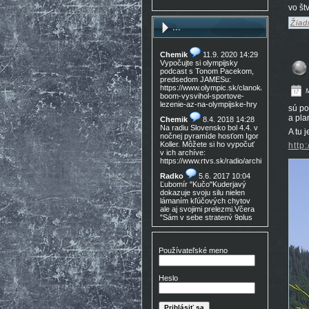
vo št
Žiad
...
Chemik
11.9. 2020 14:29
Vypočujte si olympijsky
podcast s Tonom Pacekom,
predsedom JAMESu:
https://www.olympic.sk/clanok/celosvetovy-
M
boom-vysvihol-sportove-
lezenie-az-na-olympijske-hry
sú po
a pla
Chemik
8.4. 2018 14:28
Na radiu Slovensko bol 4.4. v
A tu 
nočnej pyramíde hosťom Igor
Koller. Môžete si ho vypočuť
http
v ich archíve:
https://www.rtvs.sk/radio/archiv/11436/9021
Radko
5.6. 2017 10:04
Ľubomír "Kučo"Kuderjavý
dokazuje svoju silu nielen
lámaním kľúčových chytov
ale aj svojimi prelezmi.Včera
"Sám v sebe stratený 9plus
,!Gratulácia!!!
Don Mateo
16.3. 2017
15:30
Používateľské meno
Nedocenený Prešovský
lezec známy tiež ako Lajoš
Morales predá lezečky, nové
Heslo
v krabici, nepoužité,
Lasportiva Miura VS veľ. 40,
volaj 0905 254 608 cena
zľava nech nejem 90eur