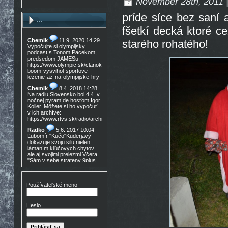
November 28th, 2011 |
príde síce bez saní 
...
fšetkí decká ktoré c
Chemik
11.9. 2020 14:29
starého rohatého!
Vypočujte si olympijsky
podcast s Tonom Pacekom,
predsedom JAMESu:
https://www.olympic.sk/clanok/celosvetovy-
boom-vysvihol-sportove-
lezenie-az-na-olympijske-hry
Chemik
8.4. 2018 14:28
Na radiu Slovensko bol 4.4. v
nočnej pyramíde hosťom Igor
Koller. Môžete si ho vypočuť
v ich archíve:
https://www.rtvs.sk/radio/archiv/11436/902144
Radko
5.6. 2017 10:04
Ľubomír "Kučo"Kuderjavý
dokazuje svoju silu nielen
lámaním kľúčových chytov
ale aj svojimi prelezmi.Včera
"Sám v sebe stratený 9plus
,!Gratulácia!!!
Don Mateo
16.3. 2017
15:30
Používateľské meno
Nedocenený Prešovský
lezec známy tiež ako Lajoš
Morales predá lezečky, nové
Heslo
v krabici, nepoužité,
Lasportiva Miura VS veľ. 40,
volaj 0905 254 608 cena
zľava nech nejem 90eur