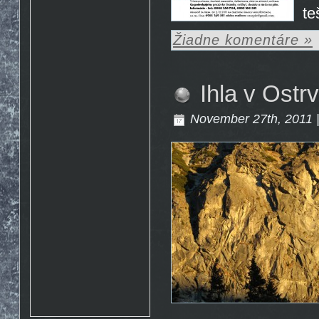
Rosto
17.10. 2015 10:07
te
http://www.emontana.cz/radost-
z-lezeni/
Žiadne komentáre »
Chemik
27.7. 2015 11:02
Pekna prechadzka cestou
The Nose http://goo.gl/IlpOcw
matejik
5.5. 2015 16:46
tak este raz http://lnk.sk/xPv
Ihla v Ostr
November 27th, 2011 |