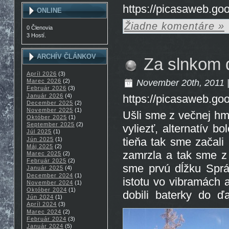
https://picasaweb.g
ONLINE
Žiadne komentáre »
0 Členovia
3 Hostí.
ARCHÍV ČLÁNKOV
Za slnkom 
Apríl 2026
(3)
November 20th, 2011 |
Marec 2026
(2)
Február 2026
(3)
Január 2026
(4)
https://picasaweb.g
December 2025
(2)
November 2025
(1)
Ušli sme z večnej hm
Október 2025
(1)
September 2025
(2)
vyliezť, alternatív 
Júl 2025
(1)
tieňa tak sme začal
Jún 2025
(1)
Máj 2025
(2)
zamrzla a tak sme z p
Marec 2025
(2)
Február 2025
(2)
sme prvú dĺžku Sprá
Január 2025
(4)
December 2024
(1)
istotu vo vibramách a
November 2024
(1)
Október 2024
(1)
dobili baterky do 
Jún 2024
(1)
Apríl 2024
(3)
Marec 2024
(2)
Február 2024
(3)
Január 2024
(5)