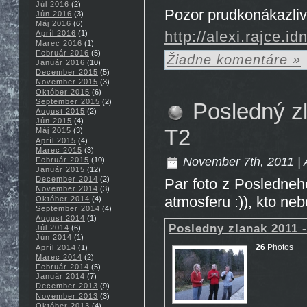
Júl 2016
(2)
Pozor prudkonákazliv
Jún 2016
(3)
Máj 2016
(6)
http://alexi.rajce.
Apríl 2016
(1)
Marec 2016
(1)
Február 2016
(5)
Žiadne komentáre »
Január 2016
(10)
December 2015
(5)
November 2015
(3)
Október 2015
(6)
September 2015
(2)
Posledný zl
August 2015
(2)
Jún 2015
(4)
T2
Máj 2015
(3)
Apríl 2015
(4)
Marec 2015
(3)
November 7th, 2011 | 
Február 2015
(10)
Január 2015
(12)
December 2014
(2)
Par foto z Posledneho
November 2014
(3)
atmosferu :)), kto neb
Október 2014
(4)
September 2014
(4)
August 2014
(1)
Posledny zlanak 2011 -
Júl 2014
(6)
Jún 2014
(1)
26
Photos
Apríl 2014
(1)
Marec 2014
(2)
Február 2014
(5)
Január 2014
(7)
December 2013
(9)
November 2013
(3)
Október 2013
(4)