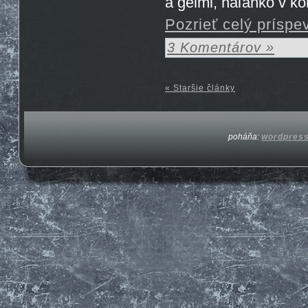
a gélmi, naľahko v k
Pozrieť celý príspe
3 Komentárov »
« Staršie články
poháňa:
wordpres