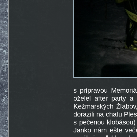
s prípravou Memoriá
oželel after party 
Kežmarských Žľabov,
dorazili na chatu Ple
s pečenou klobásou)
Janko nám ešte večer