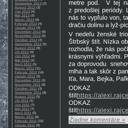
metre pod. V tej na
September 2013
(3)
August 2013
(3)
z predošlej periódy.
Jún 2013
(4)
Máj 2013
(3)
nás to vypľulo von, t
Marec 2013
(9)
dračiu dolinu a lyž-p
Február 2013
(4)
Január 2013
(3)
December 2012
(9)
V nedeľu ženské tri
November 2012
(5)
Štrbský štít. Nízka o
Október 2012
(2)
September 2012
(5)
rozhodla, že nás po
August 2012
(9)
Júl 2012
(4)
krásnymi výhľadmi. 
Jún 2012
(4)
Máj 2012
(2)
za doprovodu snehov
Apríl 2012
(5)
Marec 2012
(11)
mlha a tak skôr z pa
Február 2012
(14)
Január 2012
(5)
Iťa, Mara, Bejka, Paľ
December 2011
(3)
November 2011
(8)
ODKAZ
Október 2011
(3)
September 2011
(8)
štít
https://alexi.raj
August 2011
(5)
Júl 2011
(1)
ODKAZ 
Jún 2011
(7)
štít
https://alexi.raj
Máj 2011
(7)
Apríl 2011
(5)
Marec 2011
(8)
Žiadne komentáre »
Február 2011
(10)
Január 2011
(8)