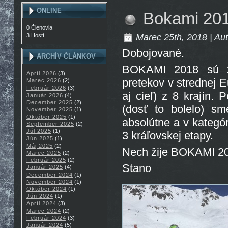
ONLINE
Bokami 20
0 Členovia
Marec 25th, 2018 | Au
3 Hostí.
Dobojované.
ARCHÍV ČLÁNKOV
BOKAMI 2018 sú za 
Apríl 2026
(3)
pretekov v strednej E
Marec 2026
(2)
Február 2026
(3)
aj cieľ) z 8 krajín
Január 2026
(4)
December 2025
(2)
(dosť to bolelo) s
November 2025
(1)
Október 2025
(1)
absolútne a v kategó
September 2025
(2)
Júl 2025
(1)
3 kráľovskej etapy.
Jún 2025
(1)
Máj 2025
(2)
Nech žije BOKAMI 2
Marec 2025
(2)
Február 2025
(2)
Stano
Január 2025
(4)
December 2024
(1)
November 2024
(1)
Október 2024
(1)
Jún 2024
(1)
Apríl 2024
(3)
Marec 2024
(2)
Február 2024
(3)
Január 2024
(5)