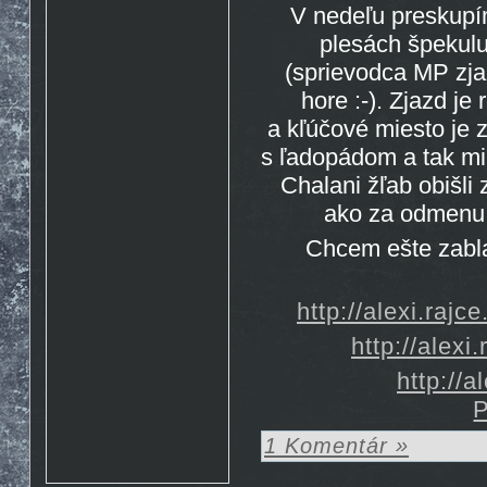
V nedeľu preskupí
Rosto
17.10. 2015 10:07
http://www.emontana.cz/radost-
plesách špekulu
z-lezeni/
Chemik
27.7. 2015 11:02
(sprievodca MP zj
Pekna prechadzka cestou
The Nose http://goo.gl/IlpOcw
hore :-). Zjazd je
matejik
5.5. 2015 16:46
a kľúčové miesto je 
tak este raz http://lnk.sk/xPv
s ľadopádom a tak mi
Chalani žľab obišli
ako za odmenu.
Chcem ešte zabla
http://alexi.raj
http://alex
http://
P
1 Komentár »