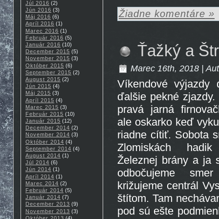
Júl 2016
(2)
Jún 2016
(3)
Žiadne komentáre »
Máj 2016
(6)
Apríl 2016
(1)
Marec 2016
(1)
Február 2016
(5)
Január 2016
(10)
Ťažký a Štr
December 2015
(5)
November 2015
(3)
Október 2015
(6)
Marec 16th, 2018 | Au
September 2015
(2)
August 2015
(2)
Víkendové výjazdy do
Jún 2015
(4)
Máj 2015
(3)
ďalšie pekné zjazdy. 
Apríl 2015
(4)
pravá jarná firnova
Marec 2015
(3)
Február 2015
(10)
ale oskarko keď vykuk
Január 2015
(12)
December 2014
(2)
riadne cítiť. Sobota 
November 2014
(3)
Október 2014
(4)
Zlomiskách hadik
September 2014
(4)
August 2014
(1)
Železnej brány a ja
Júl 2014
(6)
Jún 2014
(1)
odbočujeme smer 
Apríl 2014
(1)
križujeme centrál Vy
Marec 2014
(2)
Február 2014
(5)
štítom. Tam necháva
Január 2014
(7)
December 2013
(9)
pod sú ešte podmien
November 2013
(3)
Október 2013
(4)