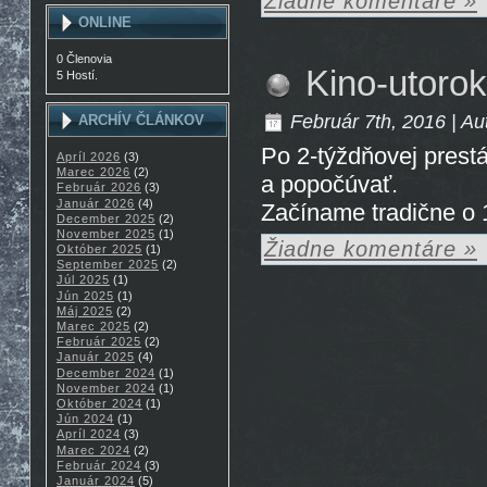
Žiadne komentáre »
ONLINE
0 Členovia
Kino-utoro
5 Hostí.
Február 7th, 2016 | Au
ARCHÍV ČLÁNKOV
Po 2-týždňovej prestáv
Apríl 2026
(3)
Marec 2026
(2)
a popočúvať.
Február 2026
(3)
Január 2026
(4)
Začíname tradične o 
December 2025
(2)
November 2025
(1)
Žiadne komentáre »
Október 2025
(1)
September 2025
(2)
Júl 2025
(1)
Jún 2025
(1)
Máj 2025
(2)
Marec 2025
(2)
Február 2025
(2)
Január 2025
(4)
December 2024
(1)
November 2024
(1)
Október 2024
(1)
Jún 2024
(1)
Apríl 2024
(3)
Marec 2024
(2)
Február 2024
(3)
Január 2024
(5)