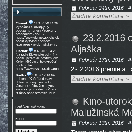
Február 24th, 2016 | A
...
Žiadne komentáre »
Chemik
11.9. 2020 14:29
Vypočujte si olympijsky
podcast s Tonom Pacekom,
predsedom JAMESu:
23.2.2016 
https://www.olympic.sk/clanok/celosvetovy-
boom-vysvihol-sportove-
lezenie-az-na-olympijske-hry
Aljaška
Chemik
8.4. 2018 14:28
Na radiu Slovensko bol 4.4. v
nočnej pyramíde hosťom Igor
Február 17th, 2016 | A
Koller. Môžete si ho vypočuť
v ich archíve:
23.2.2016 premieta L
https://www.rtvs.sk/radio/archiv/11436/902144
Radko
5.6. 2017 10:04
Žiadne komentáre »
Ľubomír "Kučo"Kuderjavý
dokazuje svoju silu nielen
lámaním kľúčových chytov
ale aj svojimi prelezmi.Včera
"Sám v sebe stratený 9plus
,!Gratulácia!!!
Kino-utorok
Don Mateo
16.3. 2017
15:30
Používateľské meno
Malužinská M
Nedocenený Prešovský
lezec známy tiež ako Lajoš
Morales predá lezečky, nové
Heslo
v krabici, nepoužité,
Február 13th, 2016 | A
Lasportiva Miura VS veľ. 40,
volaj 0905 254 608 cena
zľava nech nejem 90eur