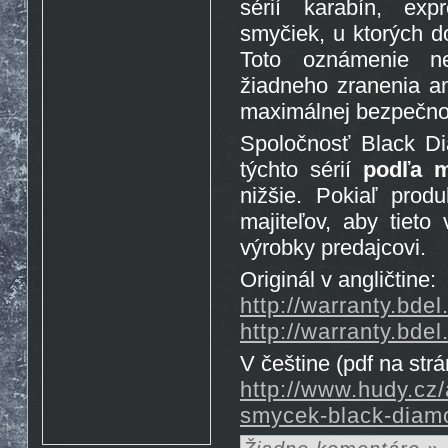
sérií karabín, exp
Rosto
17.10. 2015 10:07
http://www.emontana.cz/radost-
smyčiek, u ktorých d
z-lezeni/
Toto oznámenie ne
Chemik
27.7. 2015 11:02
Pekna prechadzka cestou
žiadneho zranenia an
The Nose http://goo.gl/IlpOcw
matejik
5.5. 2015 16:46
maximálnej bezpečnos
tak este raz http://lnk.sk/xPv
Spoločnosť Black D
týchto sérií
po
dľa 
nižšie. Pokiaľ prod
majiteľov, aby tieto
výrobky predajcovi.
Originál v angličtine:
http://warranty.bde
http://warranty.bd
V češtine (pdf na strá
http://www.hudy.cz/
smycek-black-diam