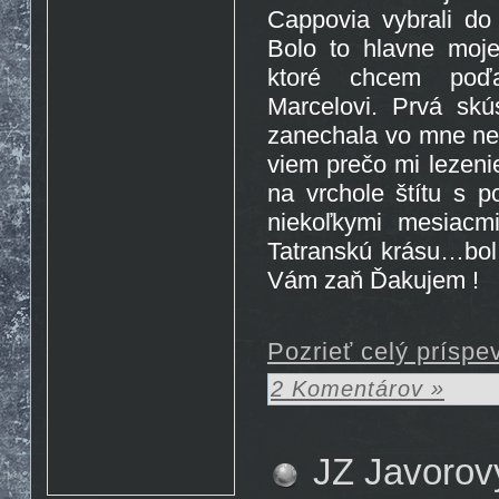
Cappovia vybrali do
Rosto
17.10. 2015 10:07
http://www.emontana.cz/radost-
z-lezeni/
Bolo to hlavne moje
Chemik
27.7. 2015 11:02
ktoré chcem poďa
Pekna prechadzka cestou
The Nose http://goo.gl/IlpOcw
Marcelovi. Prvá skú
matejik
5.5. 2015 16:46
zanechala vo mne ne
tak este raz http://lnk.sk/xPv
viem prečo mi lezenie
na vrchole štítu s
niekoľkymi mesiacm
Tatranskú krásu…bol 
Vám zaň Ďakujem !
Pozrieť celý príspe
2 Komentárov »
JZ Javorový