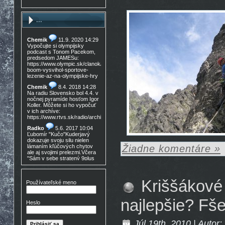
...
Chemik
11.9. 2020 14:29
Vypočujte si olympijsky
podcast s Tonom Pacekom,
predsedom JAMESu:
https://www.olympic.sk/clanok/celosvetovy-
boom-vysvihol-sportove-
lezenie-az-na-olympijske-hry
Chemik
8.4. 2018 14:28
Na radiu Slovensko bol 4.4. v
nočnej pyramíde hosťom Igor
Koller. Môžete si ho vypočuť
v ich archíve:
https://www.rtvs.sk/radio/archiv/11436/902144
Radko
5.6. 2017 10:04
Ľubomír "Kučo"Kuderjavý
dokazuje svoju silu nielen
Žiadne komentáre »
lámaním kľúčových chytov
ale aj svojimi prelezmi.Včera
"Sám v sebe stratený 9plus
,!Gratulácia!!!
Don Mateo
16.3. 2017
Kriššákové 
15:30
Používateľské meno
Nedocenený Prešovský
lezec známy tiež ako Lajoš
najlepšie? Fše
Morales predá lezečky, nové
Heslo
v krabici, nepoužité,
Lasportiva Miura VS veľ. 40,
volaj 0905 254 608 cena
Júl 19th, 2010 | Autor:
zľava nech nejem 90eur