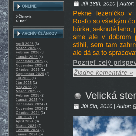
Júl 18th, 2010 | Autor:
ONLINE
Pekné lezeníčko v 
0 Členovia
Rosťo so všetkým čo 
4 Hostí.
búrka, seknuté lano, pr
ARCHÍV ČLÁNKOV
sme ale v dobrom p
stihli, sem tam zahr
Apríl 2026
(3)
Marec 2026
(2)
ale dá sa to spracova
Február 2026
(3)
Január 2026
(4)
Pozrieť celý príspe
December 2025
(2)
November 2025
(1)
Október 2025
(1)
Žiadne komentáre »
September 2025
(2)
Júl 2025
(1)
Jún 2025
(1)
Máj 2025
(2)
Marec 2025
(2)
Velická ste
Február 2025
(2)
Január 2025
(4)
December 2024
(1)
Júl 5th, 2010 | Autor:
R
November 2024
(1)
Október 2024
(1)
Jún 2024
(1)
Apríl 2024
(3)
Marec 2024
(2)
Február 2024
(3)
Január 2024
(5)