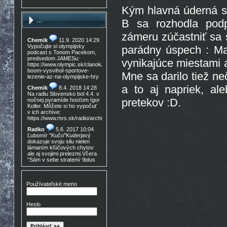
Kým hlavná úderná s
...
B sa rozhodla podp
zámeru zúčastniť sa 
Chemik
11.9. 2020 14:29
Vypočujte si olympijsky
parádny úspech : M
podcast s Tonom Pacekom,
predsedom JAMESu:
vynikajúce miestami a
https://www.olympic.sk/clanok/celosvetovy-
boom-vysvihol-sportove-
Mne sa darilo tiež ne
lezenie-az-na-olympijske-hry
a to aj napriek, ale
Chemik
8.4. 2018 14:28
Na radiu Slovensko bol 4.4. v
pretekov :D.
nočnej pyramíde hosťom Igor
Koller. Môžete si ho vypočuť
v ich archíve:
https://www.rtvs.sk/radio/archiv/11436/902144
Radko
5.6. 2017 10:04
Ľubomír "Kučo"Kuderjavý
dokazuje svoju silu nielen
lámaním kľúčových chytov
ale aj svojimi prelezmi.Včera
"Sám v sebe stratený 9plus
,!Gratulácia!!!
Don Mateo
16.3. 2017
15:30
Používateľské meno
Nedocenený Prešovský
lezec známy tiež ako Lajoš
Morales predá lezečky, nové
Heslo
v krabici, nepoužité,
Lasportiva Miura VS veľ. 40,
volaj 0905 254 608 cena
zľava nech nejem 90eur