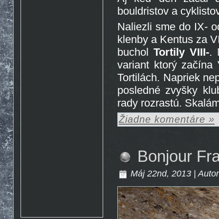
Rosto
17.10. 2015 10:07
bouldristov a cyklisto
http://www.emontana.cz/radost-
z-lezeni/
Naliezli sme do IX- 
Chemik
27.7. 2015 11:02
Pekna prechadzka cestou
klenby a Kentus za V
The Nose http://goo.gl/IlpOcw
buchol
Tortily VIII-
.
matejik
5.5. 2015 16:46
tak este raz http://lnk.sk/xPv
variant ktorý začín
Tortilách. Napriek nep
posledné zvyšky klu
rady rozrastú. Skalám
Žiadne komentáre »
Bonjour Fr
Máj 22nd, 2013 | Auto