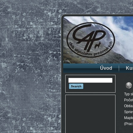
Úvod
Ku
Typ s
Počet
Obtia
Spri
Mapka
(Prac