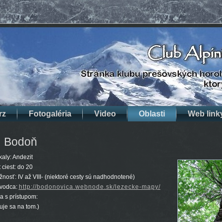
rz
Fotogaléria
Video
Oblasti
Web link
Bodoň
kaly: Andezit
 ciest: do 20
žnosť: IV až VIII- (niektoré cesty sú nadhodnotené)
evodca:
http://bodonovica.webnode.sk/lezecke-mapy/
 s prístupom:
uje sa na tom.)