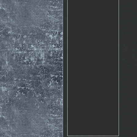
Rosto
17.10. 2015 10:07
http://www.emontana.cz/radost-
z-lezeni/
Chemik
27.7. 2015 11:02
Pekna prechadzka cestou
The Nose http://goo.gl/IlpOcw
matejik
5.5. 2015 16:46
tak este raz http://lnk.sk/xPv