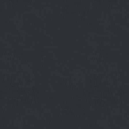
budu_vyhadzovat_a_pokutovat_ski.html
ove-