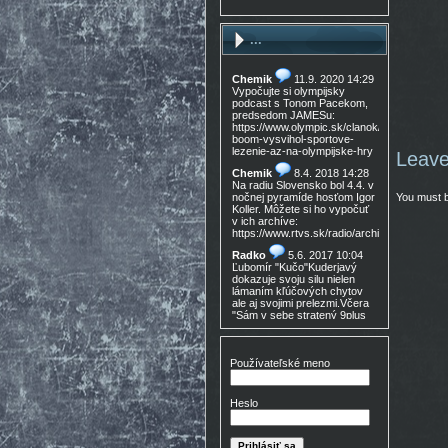
...
Chemik
11.9. 2020 14:29
Vypočujte si olympijsky
podcast s Tonom Pacekom,
predsedom JAMESu:
https://www.olympic.sk/clanok/celosvetovy-
boom-vysvihol-sportove-
lezenie-az-na-olympijske-hry
Leave
Chemik
8.4. 2018 14:28
Na radiu Slovensko bol 4.4. v
You must 
nočnej pyramíde hosťom Igor
Koller. Môžete si ho vypočuť
v ich archíve:
https://www.rtvs.sk/radio/archiv/11436/9021
Radko
5.6. 2017 10:04
Ľubomír "Kučo"Kuderjavý
dokazuje svoju silu nielen
lámaním kľúčových chytov
ale aj svojimi prelezmi.Včera
"Sám v sebe stratený 9plus
,!Gratulácia!!!
Don Mateo
16.3. 2017
15:30
Používateľské meno
Nedocenený Prešovský
lezec známy tiež ako Lajoš
Morales predá lezečky, nové
Heslo
v krabici, nepoužité,
Lasportiva Miura VS veľ. 40,
volaj 0905 254 608 cena
zľava nech nejem 90eur