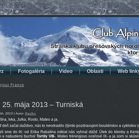
rz
Fotogaléria
Video
Oblasti
Web link
njour France
25. mája 2013 – Turniská
th, 2013 | Autor:
Radko
tína, Ivka, Julka, Rosto, Mateo a ja.
ď deň začal daždivo, nás to neodradilo (týmto pozdravujem bouldristov a cyklistov 
zli sme do IX- od Erika Rabatína odkial nás vyhnal dážď. Útek do klenby a Kentu
o a nabudený buchol
Tortily VIII-
. Mateo tréningovo oceľové IX- a ja som si skúsi