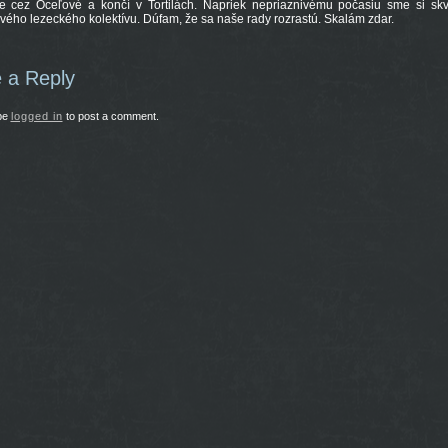
je cez Oceľové a končí v Tortilách. Napriek nepriaznivému počasiu sme si skve
vého lezeckého kolektívu. Dúfam, že sa naše rady rozrastú. Skalám zdar.
 a Reply
be
logged in
to post a comment.
44