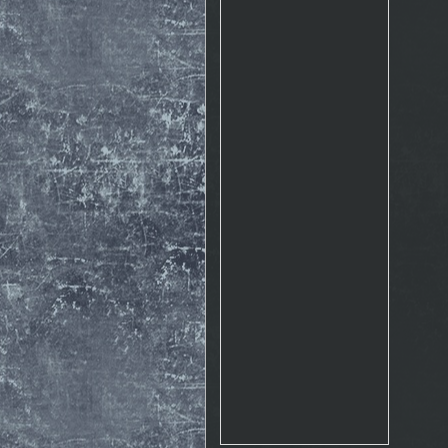
Rosto
17.10. 2015 10:07
http://www.emontana.cz/radost-
z-lezeni/
Chemik
27.7. 2015 11:02
Pekna prechadzka cestou
The Nose http://goo.gl/IlpOcw
matejik
5.5. 2015 16:46
tak este raz http://lnk.sk/xPv