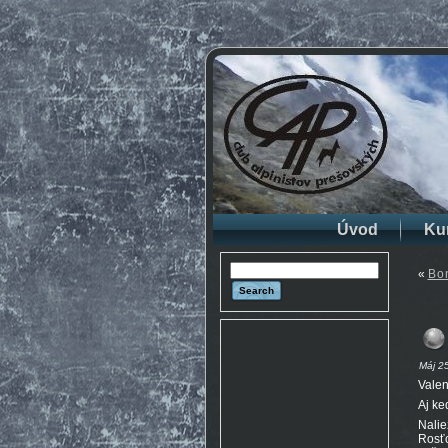
Úvod
Ku
«
Bo
Máj 25
Valen
Aj ke
Nalie
Rosť