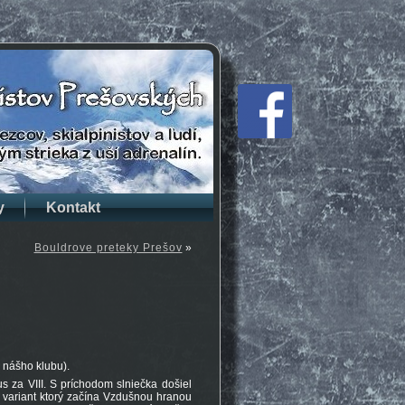
y
Kontakt
Bouldrove preteky Prešov
»
z nášho klubu).
s za VIII. S príchodom slniečka došiel
l variant ktorý začína Vzdušnou hranou