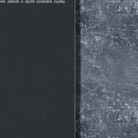
le zaliezli a utužili posledné zvyšky