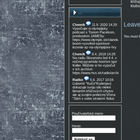
križu
klubo
...
Leave
Chemik
11.9. 2020 14:29
Vypočujte si olympijsky
podcast s Tonom Pacekom,
predsedom JAMESu:
You must 
https://www.olympic.sk/clanok/celosvetovy-
boom-vysvihol-sportove-
lezenie-az-na-olympijske-hry
Chemik
8.4. 2018 14:28
Na radiu Slovensko bol 4.4. v
nočnej pyramíde hosťom Igor
Koller. Môžete si ho vypočuť
v ich archíve:
https://www.rtvs.sk/radio/archiv/11436/9021
Radko
5.6. 2017 10:04
Ľubomír "Kučo"Kuderjavý
dokazuje svoju silu nielen
lámaním kľúčových chytov
ale aj svojimi prelezmi.Včera
"Sám v sebe stratený 9plus
,!Gratulácia!!!
Don Mateo
16.3. 2017
15:30
Používateľské meno
Nedocenený Prešovský
lezec známy tiež ako Lajoš
Morales predá lezečky, nové
Heslo
v krabici, nepoužité,
Lasportiva Miura VS veľ. 40,
volaj 0905 254 608 cena
zľava nech nejem 90eur