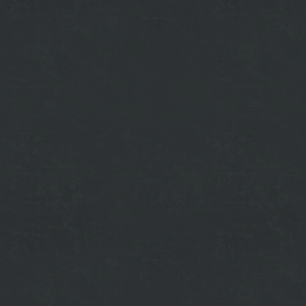
budu_vyhadzovat_a_pokutovat_ski.html
ove-