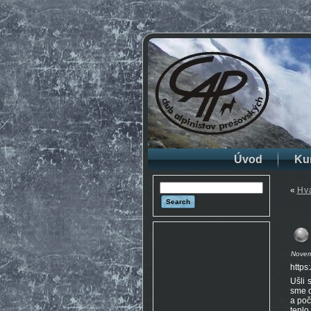
Úvod
Ku
«
Hva
Novem
http
Ušli 
sme o
a poč
teplo