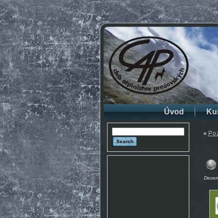
Úvod
Ku
«
Po
Decem