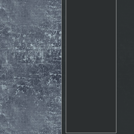
Rosto
17.10. 2015 10:07
http://www.emontana.cz/radost-
z-lezeni/
Chemik
27.7. 2015 11:02
Pekna prechadzka cestou
The Nose http://goo.gl/IlpOcw
matejik
5.5. 2015 16:46
tak este raz http://lnk.sk/xPv