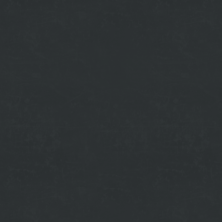
budu_vyhadzovat_a_pokutovat_ski.html
ove-