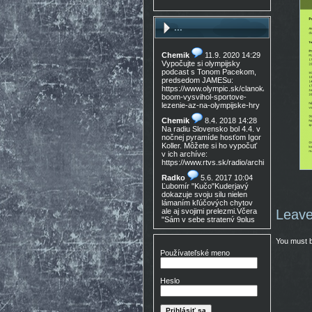
...
Chemik
11.9. 2020 14:29
Vypočujte si olympijsky
podcast s Tonom Pacekom,
predsedom JAMESu:
https://www.olympic.sk/clanok/celosvetovy-
boom-vysvihol-sportove-
lezenie-az-na-olympijske-hry
Chemik
8.4. 2018 14:28
Na radiu Slovensko bol 4.4. v
nočnej pyramíde hosťom Igor
Koller. Môžete si ho vypočuť
v ich archíve:
https://www.rtvs.sk/radio/archiv/11436/9021
Radko
5.6. 2017 10:04
Ľubomír "Kučo"Kuderjavý
dokazuje svoju silu nielen
lámaním kľúčových chytov
ale aj svojimi prelezmi.Včera
Leave
"Sám v sebe stratený 9plus
,!Gratulácia!!!
You must 
Don Mateo
16.3. 2017
15:30
Používateľské meno
Nedocenený Prešovský
lezec známy tiež ako Lajoš
Morales predá lezečky, nové
Heslo
v krabici, nepoužité,
Lasportiva Miura VS veľ. 40,
volaj 0905 254 608 cena
zľava nech nejem 90eur