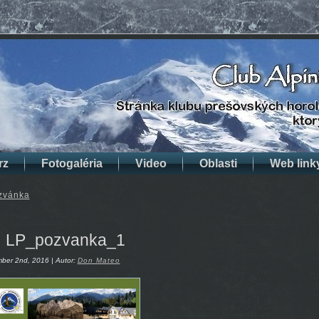
rz
Fotogaléria
Video
Oblasti
Web link
zvánka
LP_pozvanka_1
ber 2nd, 2016 | Autor:
Don Mateo