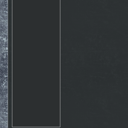
Rosto
17.10. 2015 10:07
http://www.emontana.cz/radost-
z-lezeni/
Chemik
27.7. 2015 11:02
Pekna prechadzka cestou
The Nose http://goo.gl/IlpOcw
matejik
5.5. 2015 16:46
tak este raz http://lnk.sk/xPv