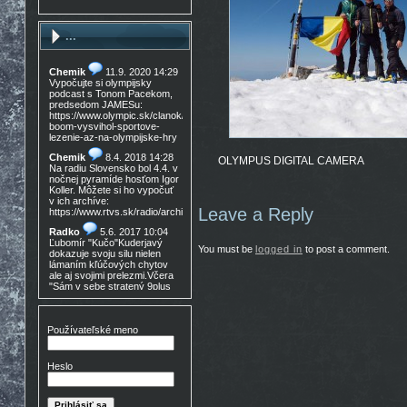
...
Chemik
11.9. 2020 14:29
Vypočujte si olympijsky
podcast s Tonom Pacekom,
predsedom JAMESu:
https://www.olympic.sk/clanok/celosvetovy-
boom-vysvihol-sportove-
lezenie-az-na-olympijske-hry
Chemik
8.4. 2018 14:28
OLYMPUS DIGITAL CAMERA
Na radiu Slovensko bol 4.4. v
nočnej pyramíde hosťom Igor
Koller. Môžete si ho vypočuť
v ich archíve:
Leave a Reply
https://www.rtvs.sk/radio/archiv/11436/902144
Radko
5.6. 2017 10:04
Ľubomír "Kučo"Kuderjavý
You must be
logged in
to post a comment.
dokazuje svoju silu nielen
lámaním kľúčových chytov
ale aj svojimi prelezmi.Včera
"Sám v sebe stratený 9plus
,!Gratulácia!!!
Don Mateo
16.3. 2017
15:30
Používateľské meno
Nedocenený Prešovský
lezec známy tiež ako Lajoš
Morales predá lezečky, nové
Heslo
v krabici, nepoužité,
Lasportiva Miura VS veľ. 40,
volaj 0905 254 608 cena
zľava nech nejem 90eur