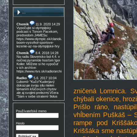
...
Chemik
11.9. 2020 14:29
Vypočujte si olympijsky
podcast s Tonom Pacekom,
predsedom JAMESu:
https://www.olympic.sk/clanok/celosvetovy-
boom-vysvihol-sportove-
lezenie-az-na-olympijske-hry
Chemik
8.4. 2018 14:28
Na radiu Slovensko bol 4.4. v
nočnej pyramíde hosťom Igor
Koller. Môžete si ho vypočuť
v ich archíve:
https://www.rtvs.sk/radio/archiv/11436/902144
Radko
5.6. 2017 10:04
Ľubomír "Kučo"Kuderjavý
dokazuje svoju silu nielen
lámaním kľúčových chytov
zničená Lomnica. Sv
ale aj svojimi prelezmi.Včera
"Sám v sebe stratený 9plus
chýbali okenice, hroz
,!Gratulácia!!!
Prišlo ráno, nastú
Don Mateo
16.3. 2017
15:30
Používateľské meno
vhĺbením Puškáš – S
Nedocenený Prešovský
lezec známy tiež ako Lajoš
rampe pod Kriššáko
Morales predá lezečky, nové
Heslo
v krabici, nepoužité,
Lasportiva Miura VS veľ. 40,
Kriššáka sme nastúpi
volaj 0905 254 608 cena
zľava nech nejem 90eur