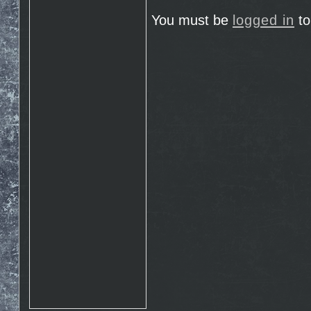
Rosto
17.10. 2015 10:07
http://www.emontana.cz/radost-
You must be
logged in
to
z-lezeni/
Chemik
27.7. 2015 11:02
Pekna prechadzka cestou
The Nose http://goo.gl/IlpOcw
matejik
5.5. 2015 16:46
tak este raz http://lnk.sk/xPv