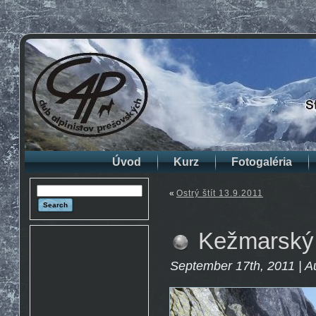
Úvod
Kurz
Fotogaléria
«
Ostrý štít 13.9.2011
Kežmarský š
September 17th, 2011 | A