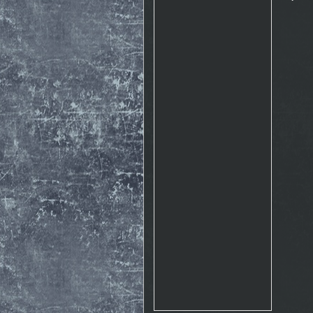
Rosto
17.10. 2015 10:07
http://www.emontana.cz/radost-
z-lezeni/
Chemik
27.7. 2015 11:02
Pekna prechadzka cestou
The Nose http://goo.gl/IlpOcw
matejik
5.5. 2015 16:46
tak este raz http://lnk.sk/xPv