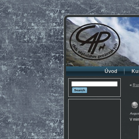
Úvod
Ku
«
Ru
August
V min