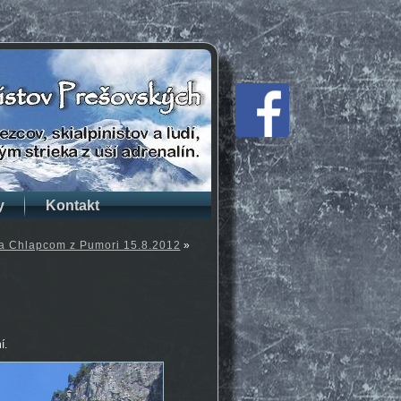
y
Kontakt
a Chlapcom z Pumori 15.8.2012
»
í.