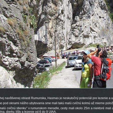
budu_vyhadzovat_a_pokutovat_ski.html
hej navštívenej oblasti Rumunska, Hasmas je neskutočný potenciál pre lezenie a urč
ove-
o pod oknami nášho ubytovania sme mali takú malú cvičnú kolmú až mierne položenú
malú cvičnú stienku” v rumunskom meradle, cesty mali okolo 25m a niektoré mali
ina, dierky, lišty a lezenie od 6 do 9 UIAA.