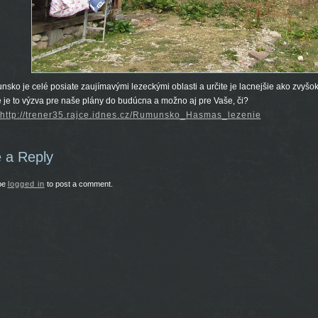
sko je celé posiate zaujímavými lezeckými oblasti a určite je lacnejšie ako zvyšo
 je to výzva pre naše plány do budúcna a možno aj pre Vaše, či?
http://trener35.rajce.idnes.cz/Rumunsko_Hasmas_lezenie
 a Reply
be
logged in
to post a comment.