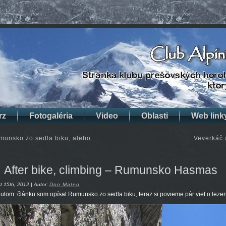
rz
Fotogaléria
Video
Oblasti
Web link
munsko zo sedla biku, alebo …
Veverkáč 
After bike, climbing – Rumunsko Hasmas
 15th, 2012 | Autor:
Don Mateo
ulom článku som opísal Rumunsko zo sedla biku, teraz si povieme pár viet o lezen