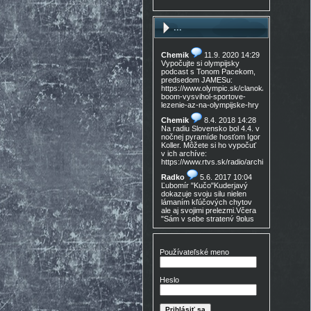
...
Chemik
11.9. 2020 14:29
Vypočujte si olympijsky
podcast s Tonom Pacekom,
predsedom JAMESu:
https://www.olympic.sk/clanok/celosvetovy-
boom-vysvihol-sportove-
lezenie-az-na-olympijske-hry
Chemik
8.4. 2018 14:28
Na radiu Slovensko bol 4.4. v
nočnej pyramíde hosťom Igor
Koller. Môžete si ho vypočuť
v ich archíve:
https://www.rtvs.sk/radio/archiv/11436/9021
Radko
5.6. 2017 10:04
Ľubomír "Kučo"Kuderjavý
dokazuje svoju silu nielen
lámaním kľúčových chytov
ale aj svojimi prelezmi.Včera
"Sám v sebe stratený 9plus
,!Gratulácia!!!
Don Mateo
16.3. 2017
15:30
Používateľské meno
Nedocenený Prešovský
lezec známy tiež ako Lajoš
Morales predá lezečky, nové
Heslo
v krabici, nepoužité,
Lasportiva Miura VS veľ. 40,
volaj 0905 254 608 cena
zľava nech nejem 90eur