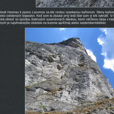
lasti Hasmas k jazeru Lacurosu sa ide cestou vysekanou kaňonom. Steny kaňonu
tvo odistených bigwalov. Keď som to zbadal prvý krát išiel som si krk vykrútiť. 
tická oblasť so spústou šiatrových suvenírových stánkou, ktoré väčšinou stoja v n
nych je najvhodnejšie obdobie na lezenie apríľ/máj alebo september/október.