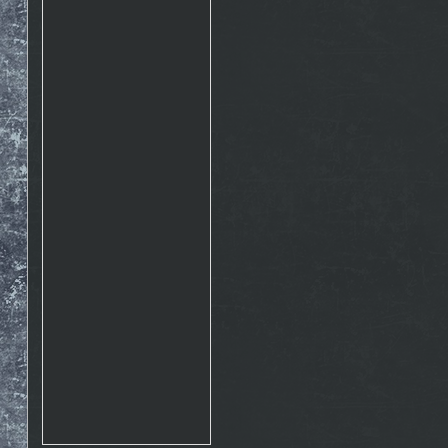
Rosto
17.10. 2015 10:07
http://www.emontana.cz/radost-
z-lezeni/
Chemik
27.7. 2015 11:02
Pekna prechadzka cestou
The Nose http://goo.gl/IlpOcw
matejik
5.5. 2015 16:46
tak este raz http://lnk.sk/xPv