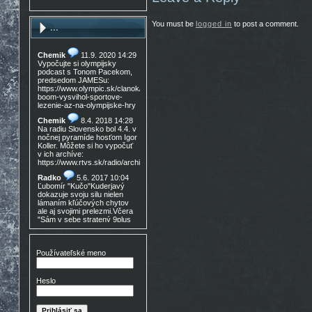
You must be
logged in
to post a comment.
...
Chemik
11.9. 2020 14:29
Vypočujte si olympijsky
podcast s Tonom Pacekom,
predsedom JAMESu:
https://www.olympic.sk/clanok/celosvetovy-
boom-vysvihol-sportove-
lezenie-az-na-olympijske-hry
Chemik
8.4. 2018 14:28
Na radiu Slovensko bol 4.4. v
nočnej pyramíde hosťom Igor
Koller. Môžete si ho vypočuť
v ich archíve:
https://www.rtvs.sk/radio/archiv/11436/902144
Radko
5.6. 2017 10:04
Ľubomír "Kučo"Kuderjavý
dokazuje svoju silu nielen
lámaním kľúčových chytov
ale aj svojimi prelezmi.Včera
"Sám v sebe stratený 9plus
,!Gratulácia!!!
Don Mateo
16.3. 2017
15:30
Používateľské meno
Nedocenený Prešovský
lezec známy tiež ako Lajoš
Morales predá lezečky, nové
Heslo
v krabici, nepoužité,
Lasportiva Miura VS veľ. 40,
volaj 0905 254 608 cena
zľava nech nejem 90eur