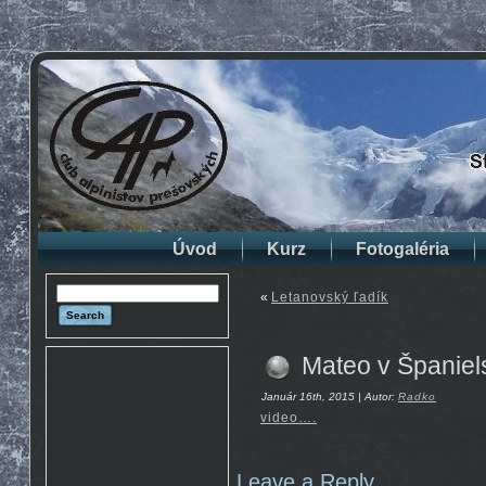
Úvod
Kurz
Fotogaléria
«
Letanovský ľadík
Mateo v Španiel
Január 16th, 2015 | Autor:
Radko
video….
Leave a Reply