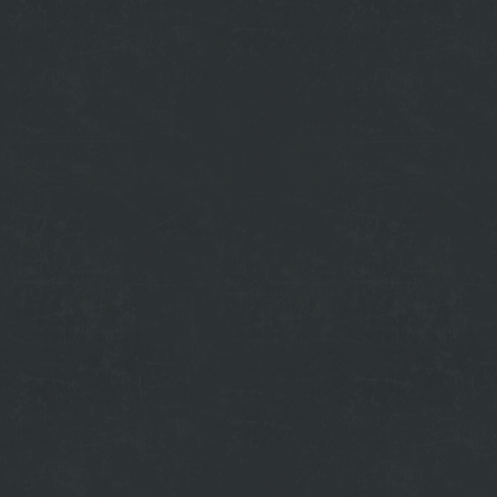
budu_vyhadzovat_a_pokutovat_ski.html
ove-