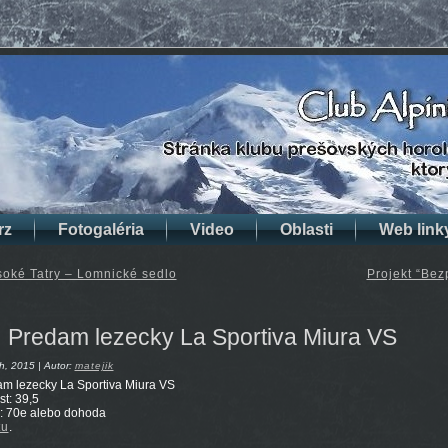
rz
Fotogaléria
Video
Oblasti
Web link
oké Tatry – Lomnické sedlo
Projekt “Bez
Predam lezecky La Sportiva Miura VS
h, 2015 | Autor:
matejik
m lezecky La Sportiva Miura VS
st: 39,5
: 70e alebo dohoda
tu
.