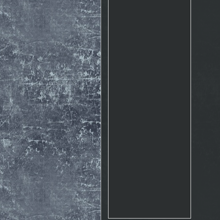
Rosto
17.10. 2015 10:07
http://www.emontana.cz/radost-
z-lezeni/
Chemik
27.7. 2015 11:02
Pekna prechadzka cestou
The Nose http://goo.gl/IlpOcw
matejik
5.5. 2015 16:46
tak este raz http://lnk.sk/xPv