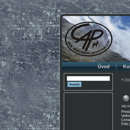
Úvod
Ku
«
Vys
Máj 9t
Preda
Velko
Cena
Foto