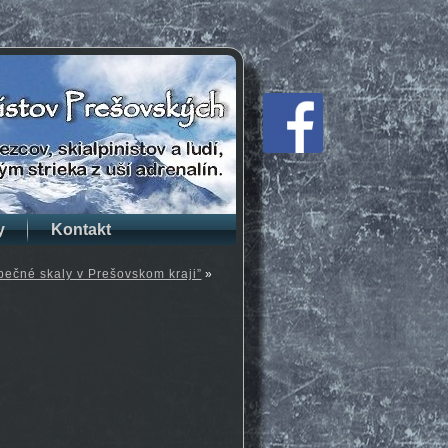
y
Kontakt
pečné skaly v Prešovskom kraji”
»