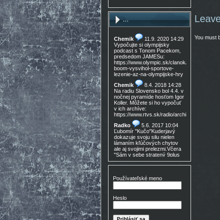
Leave
...
You must 
Chemik
11.9. 2020 14:29
Vypočujte si olympijsky
podcast s Tonom Pacekom,
predsedom JAMESu:
https://www.olympic.sk/clanok/celosvetovy-
boom-vysvihol-sportove-
lezenie-az-na-olympijske-hry
Chemik
8.4. 2018 14:28
Na radiu Slovensko bol 4.4. v
nočnej pyramíde hosťom Igor
Koller. Môžete si ho vypočuť
v ich archíve:
https://www.rtvs.sk/radio/archiv/11436/9021
Radko
5.6. 2017 10:04
Ľubomír "Kučo"Kuderjavý
dokazuje svoju silu nielen
lámaním kľúčových chytov
ale aj svojimi prelezmi.Včera
"Sám v sebe stratený 9plus
,!Gratulácia!!!
Don Mateo
16.3. 2017
15:30
Používateľské meno
Nedocenený Prešovský
lezec známy tiež ako Lajoš
Morales predá lezečky, nové
Heslo
v krabici, nepoužité,
Lasportiva Miura VS veľ. 40,
volaj 0905 254 608 cena
zľava nech nejem 90eur