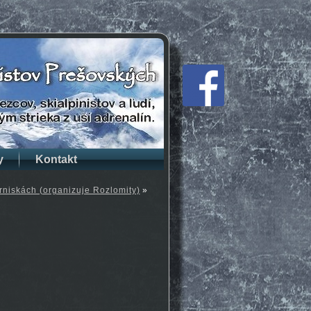
y
Kontakt
rniskách (organizuje Rozlomity)
»