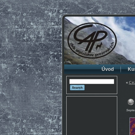
Úvod
Ku
«
Ce
Septe