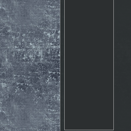
Rosto
17.10. 2015 10:07
http://www.emontana.cz/radost-
z-lezeni/
Chemik
27.7. 2015 11:02
Pekna prechadzka cestou
The Nose http://goo.gl/IlpOcw
matejik
5.5. 2015 16:46
tak este raz http://lnk.sk/xPv