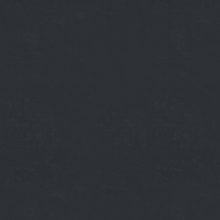
budu_vyhadzovat_a_pokutovat_ski.html
ove-