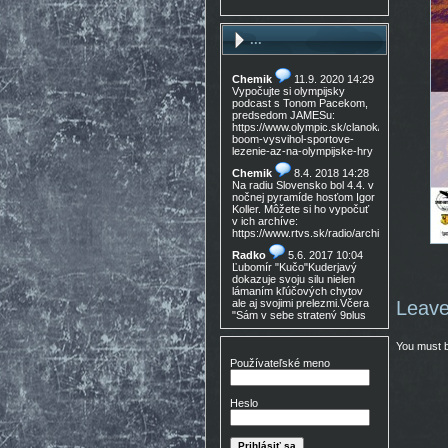
...
Chemik
11.9. 2020 14:29
Vypočujte si olympijsky
podcast s Tonom Pacekom,
predsedom JAMESu:
https://www.olympic.sk/clanok/celosvetovy-
boom-vysvihol-sportove-
lezenie-az-na-olympijske-hry
Chemik
8.4. 2018 14:28
Na radiu Slovensko bol 4.4. v
nočnej pyramíde hosťom Igor
Koller. Môžete si ho vypočuť
v ich archíve:
https://www.rtvs.sk/radio/archiv/11436/9021
Radko
5.6. 2017 10:04
Ľubomír "Kučo"Kuderjavý
dokazuje svoju silu nielen
lámaním kľúčových chytov
ale aj svojimi prelezmi.Včera
Leave
"Sám v sebe stratený 9plus
,!Gratulácia!!!
You must 
Don Mateo
16.3. 2017
15:30
Používateľské meno
Nedocenený Prešovský
lezec známy tiež ako Lajoš
Morales predá lezečky, nové
Heslo
v krabici, nepoužité,
Lasportiva Miura VS veľ. 40,
volaj 0905 254 608 cena
zľava nech nejem 90eur