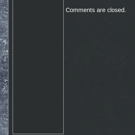
Rosto
17.10. 2015 10:07
http://www.emontana.cz/radost-
Comments are closed.
z-lezeni/
Chemik
27.7. 2015 11:02
Pekna prechadzka cestou
The Nose http://goo.gl/IlpOcw
matejik
5.5. 2015 16:46
tak este raz http://lnk.sk/xPv