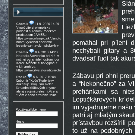
Slán
preh
...
sme 
Chemik
11.9. 2020 14:29
Liez
Vypočujte si olympijsky
podcast s Tonom Pacekom,
pre
predsedom JAMESu:
https://www.olympic.sk/clanok/celosvetovy-
pomáhal pri pílení d
boom-vysvihol-sportove-
lezenie-az-na-olympijske-hry
nechýbali gitary a 3
Chemik
8.4. 2018 14:28
Na radiu Slovensko bol 4.4. v
dvadsať ľudí tak akur
nočnej pyramíde hosťom Igor
Koller. Môžete si ho vypočuť
v ich archíve:
https://www.rtvs.sk/radio/archiv/11436/902144
Zábavu pri ohni preru
Radko
5.6. 2017 10:04
Ľubomír "Kučo"Kuderjavý
a “Nekonečno” za V
dokazuje svoju silu nielen
lámaním kľúčových chytov
prehánkami sa nies
ale aj svojimi prelezmi.Včera
"Sám v sebe stratený 9plus
Loptičkárových krídel
,!Gratulácia!!!
Don Mateo
16.3. 2017
im vyjadrujeme našu 
15:30
Používateľské meno
Nedocenený Prešovský
patrí aj mladým skaut
lezec známy tiež ako Lajoš
Morales predá lezečky, nové
prístavbou rozšírili
Heslo
v krabici, nepoužité,
Lasportiva Miura VS veľ. 40,
to už na podobných 
volaj 0905 254 608 cena
zľava nech nejem 90eur