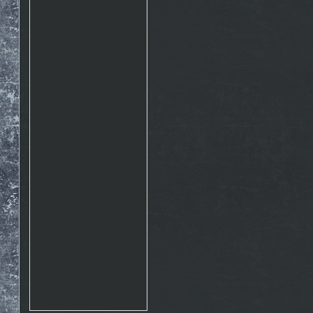
Rosto
17.10. 2015 10:07
http://www.emontana.cz/radost-
z-lezeni/
Chemik
27.7. 2015 11:02
Pekna prechadzka cestou
The Nose http://goo.gl/IlpOcw
matejik
5.5. 2015 16:46
tak este raz http://lnk.sk/xPv