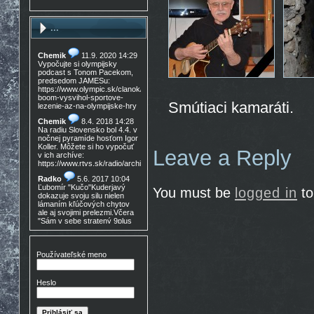
...
Chemik
11.9. 2020 14:29
Vypočujte si olympijsky
podcast s Tonom Pacekom,
predsedom JAMESu:
https://www.olympic.sk/clanok/celosvetovy-
boom-vysvihol-sportove-
Smútiaci kamaráti.
lezenie-az-na-olympijske-hry
Chemik
8.4. 2018 14:28
Na radiu Slovensko bol 4.4. v
nočnej pyramíde hosťom Igor
Koller. Môžete si ho vypočuť
Leave a Reply
v ich archíve:
https://www.rtvs.sk/radio/archiv/11436/902144
Radko
5.6. 2017 10:04
Ľubomír "Kučo"Kuderjavý
You must be
logged in
to
dokazuje svoju silu nielen
lámaním kľúčových chytov
ale aj svojimi prelezmi.Včera
"Sám v sebe stratený 9plus
,!Gratulácia!!!
Don Mateo
16.3. 2017
15:30
Používateľské meno
Nedocenený Prešovský
lezec známy tiež ako Lajoš
Morales predá lezečky, nové
Heslo
v krabici, nepoužité,
Lasportiva Miura VS veľ. 40,
volaj 0905 254 608 cena
zľava nech nejem 90eur