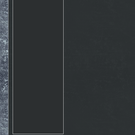
Rosto
17.10. 2015 10:07
http://www.emontana.cz/radost-
z-lezeni/
Chemik
27.7. 2015 11:02
Pekna prechadzka cestou
The Nose http://goo.gl/IlpOcw
matejik
5.5. 2015 16:46
tak este raz http://lnk.sk/xPv