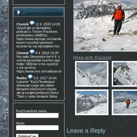
...
Chemik
11.9. 2020 14:29
Vypočujte si olympijsky
podcast s Tonom Pacekom,
predsedom JAMESu:
https://www.olympic.sk/clanok/celosvetovy-
boom-vysvihol-sportove-
lezenie-az-na-olympijske-hry
Chemik
8.4. 2018 14:28
Na radiu Slovensko bol 4.4. v
[View with PicLens]
nočnej pyramíde hosťom Igor
Koller. Môžete si ho vypočuť
v ich archíve:
https://www.rtvs.sk/radio/archiv/11436/902144
Radko
5.6. 2017 10:04
Ľubomír "Kučo"Kuderjavý
dokazuje svoju silu nielen
lámaním kľúčových chytov
ale aj svojimi prelezmi.Včera
"Sám v sebe stratený 9plus
,!Gratulácia!!!
Don Mateo
16.3. 2017
15:30
Používateľské meno
Nedocenený Prešovský
lezec známy tiež ako Lajoš
Morales predá lezečky, nové
Heslo
v krabici, nepoužité,
Lasportiva Miura VS veľ. 40,
Leave a Reply
volaj 0905 254 608 cena
zľava nech nejem 90eur