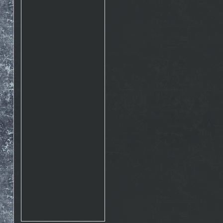
Rosto
17.10. 2015 10:07
http://www.emontana.cz/radost-
z-lezeni/
Chemik
27.7. 2015 11:02
Pekna prechadzka cestou
The Nose http://goo.gl/IlpOcw
matejik
5.5. 2015 16:46
tak este raz http://lnk.sk/xPv