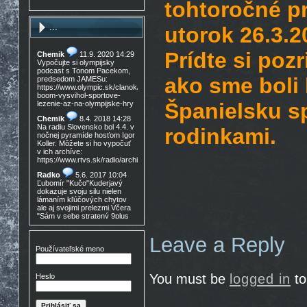
tohtoročné p
...
utorok 26.3.2
Prídte si poz
Chemik
11.9. 2020 14:29
Vypočujte si olympijsky
podcast s Tonom Pacekom,
ako sme boli 
predsedom JAMESu:
https://www.olympic.sk/clanok/celosvetovy-
boom-vysvihol-sportove-
Španielsku s
lezenie-az-na-olympijske-hry
Chemik
8.4. 2018 14:28
Na radiu Slovensko bol 4.4. v
rodinkami.
nočnej pyramíde hosťom Igor
Koller. Môžete si ho vypočuť
v ich archíve:
https://www.rtvs.sk/radio/archiv/11436/902144
Radko
5.6. 2017 10:04
Ľubomír "Kučo"Kuderjavý
dokazuje svoju silu nielen
lámaním kľúčových chytov
ale aj svojimi prelezmi.Včera
"Sám v sebe stratený 9plus
,!Gratulácia!!!
Leave a Reply
Don Mateo
16.3. 2017
15:30
Používateľské meno
Nedocenený Prešovský
lezec známy tiež ako Lajoš
Morales predá lezečky, nové
You must be
logged in
to
Heslo
v krabici, nepoužité,
Lasportiva Miura VS veľ. 40,
volaj 0905 254 608 cena
zľava nech nejem 90eur