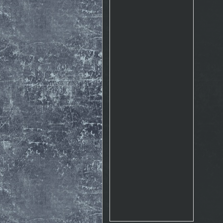
Rosto
17.10. 2015 10:07
http://www.emontana.cz/radost-
z-lezeni/
Chemik
27.7. 2015 11:02
Pekna prechadzka cestou
The Nose http://goo.gl/IlpOcw
matejik
5.5. 2015 16:46
tak este raz http://lnk.sk/xPv