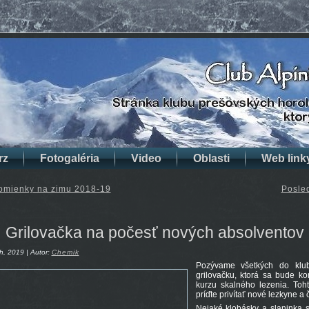
rz
Fotogaléria
Video
Oblasti
Web link
omienky na zimu 2018-19
Posle
Grilovačka na počesť nových absolventov
h, 2019 | Autor:
Chemik
Pozývame všetkých do kl
grilovačku, ktorá sa bude k
kurzu skalného lezenia. Toht
príďte privítať nové lezkyne a
Nejaké klobásky a slaninka s