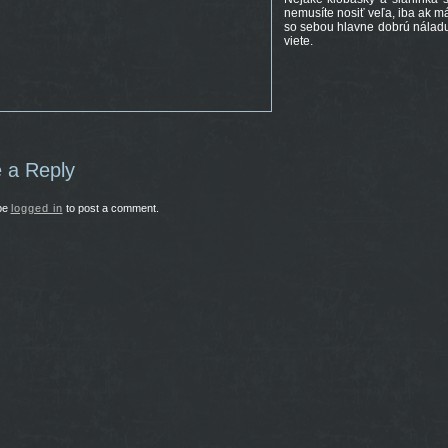
nemusíte nosiť veľa, iba ak m
so sebou hlavne dobrú náladu
viete.
 a Reply
be
logged in
to post a comment.
44