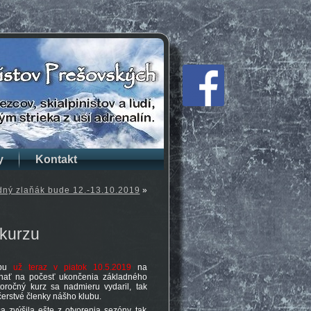
y
Kontakt
dný zlaňák bude 12.-13.10.2019
»
 kurzu
ubu
už teraz v piatok 10.5.2019
na
onať na počesť ukončenia základného
oročný kurz sa nadmieru vydaril, tak
 čerstvé členky nášho klubu.
a zvýšila ešte z otvorenia sezóny, tak