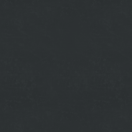
budu_vyhadzovat_a_pokutovat_ski.html
ove-