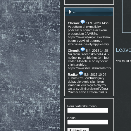
...
Chemik
11.9. 2020 14:29
Vypočujte si olympijsky
podcast s Tonom Pacekom,
predsedom JAMESu:
https://www.olympic.sk/clanok/celosvetovy-
boom-vysvihol-sportove-
lezenie-az-na-olympijske-hry
Leave
Chemik
8.4. 2018 14:28
Na radiu Slovensko bol 4.4. v
nočnej pyramíde hosťom Igor
You must 
Koller. Môžete si ho vypočuť
v ich archíve:
https://www.rtvs.sk/radio/archiv/11436/9021
Radko
5.6. 2017 10:04
Ľubomír "Kučo"Kuderjavý
dokazuje svoju silu nielen
lámaním kľúčových chytov
ale aj svojimi prelezmi.Včera
"Sám v sebe stratený 9plus
,!Gratulácia!!!
Don Mateo
16.3. 2017
15:30
Používateľské meno
Nedocenený Prešovský
lezec známy tiež ako Lajoš
Morales predá lezečky, nové
Heslo
v krabici, nepoužité,
Lasportiva Miura VS veľ. 40,
volaj 0905 254 608 cena
zľava nech nejem 90eur