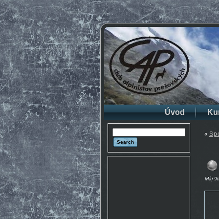
Úvod
Ku
«
Sp
Máj 9t