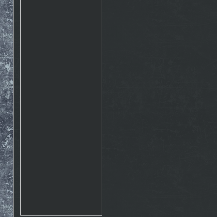
Rosto
17.10. 2015 10:07
http://www.emontana.cz/radost-
z-lezeni/
Chemik
27.7. 2015 11:02
Pekna prechadzka cestou
The Nose http://goo.gl/IlpOcw
matejik
5.5. 2015 16:46
tak este raz http://lnk.sk/xPv