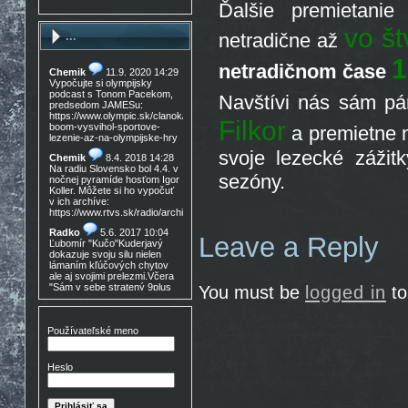
Ďalšie premietani
vo št
...
netradične až
1
netradičnom čase
Chemik
11.9. 2020 14:29
Vypočujte si olympijsky
podcast s Tonom Pacekom,
Navštívi nás sám p
predsedom JAMESu:
https://www.olympic.sk/clanok/celosvetovy-
Filkor
boom-vysvihol-sportove-
a premietne 
lezenie-az-na-olympijske-hry
svoje lezecké zážit
Chemik
8.4. 2018 14:28
Na radiu Slovensko bol 4.4. v
sezóny.
nočnej pyramíde hosťom Igor
Koller. Môžete si ho vypočuť
v ich archíve:
https://www.rtvs.sk/radio/archiv/11436/902144
Radko
5.6. 2017 10:04
Leave a Reply
Ľubomír "Kučo"Kuderjavý
dokazuje svoju silu nielen
lámaním kľúčových chytov
ale aj svojimi prelezmi.Včera
"Sám v sebe stratený 9plus
You must be
logged in
to
,!Gratulácia!!!
Don Mateo
16.3. 2017
15:30
Používateľské meno
Nedocenený Prešovský
lezec známy tiež ako Lajoš
Morales predá lezečky, nové
Heslo
v krabici, nepoužité,
Lasportiva Miura VS veľ. 40,
volaj 0905 254 608 cena
zľava nech nejem 90eur