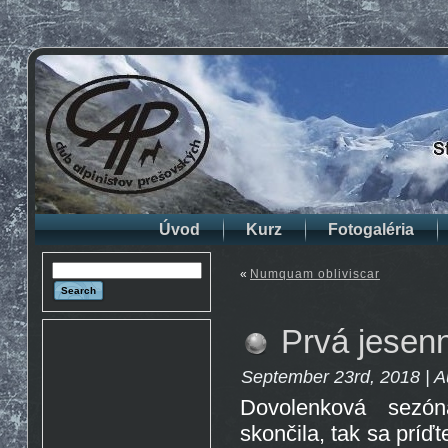
Úvod
Kurz
Fotogaléria
«
Numquam obliviscar
Prvá jesenn
September 23rd, 2018 | A
Dovolenková sezó
skončila, tak sa príďt