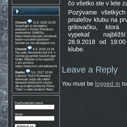
čo všetko ste v lete za
Pozývame všetkých
...
priateľov klubu na p
Chemik
11.9. 2020 14:29
grilovačku, ktor
Vypočujte si olympijsky
podcast s Tonom Pacekom,
predsedom JAMESu:
vypekať najbližš
https://www.olympic.sk/clanok/celosvetovy-
boom-vysvihol-sportove-
28.9.2018 od 19:0
lezenie-az-na-olympijske-hry
klube.
Chemik
8.4. 2018 14:28
Na radiu Slovensko bol 4.4. v
nočnej pyramíde hosťom Igor
Koller. Môžete si ho vypočuť
v ich archíve:
https://www.rtvs.sk/radio/archiv/11436/902144
Leave a Reply
Radko
5.6. 2017 10:04
Ľubomír "Kučo"Kuderjavý
dokazuje svoju silu nielen
You must be
logged in
to
lámaním kľúčových chytov
ale aj svojimi prelezmi.Včera
"Sám v sebe stratený 9plus
,!Gratulácia!!!
Don Mateo
16.3. 2017
15:30
Používateľské meno
Nedocenený Prešovský
lezec známy tiež ako Lajoš
Morales predá lezečky, nové
Heslo
v krabici, nepoužité,
Lasportiva Miura VS veľ. 40,
volaj 0905 254 608 cena
zľava nech nejem 90eur