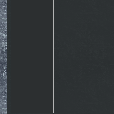
Rosto
17.10. 2015 10:07
http://www.emontana.cz/radost-
z-lezeni/
Chemik
27.7. 2015 11:02
Pekna prechadzka cestou
The Nose http://goo.gl/IlpOcw
matejik
5.5. 2015 16:46
tak este raz http://lnk.sk/xPv